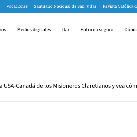
Vocaciones
Santuario Nacional de San Judas
Revista Católica 
ios
Medios digitales
Dar
Entorno seguro
Dónde
cia USA-Canadá de los Misioneros Claretianos y vea có