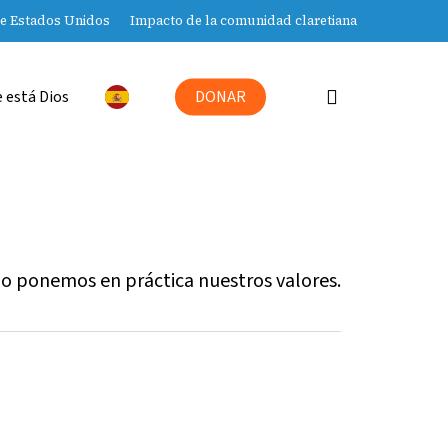
de Estados Unidos
Impacto de la comunidad claretiana
buscar
 está Dios
DONAR
mo ponemos en práctica nuestros valores.