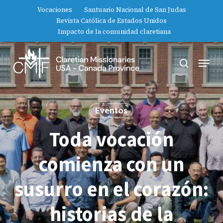
Ir
Vocaciones
Santuario Nacional de San Judas
al
Revista Católica de Estados Unidos
contenido
Cerrar
Impacto de la comunidad claretiana
principal
menú
Menú
buscar
Eventos
Toda vocación
comienza con un
susurro en el corazón:
historias de la