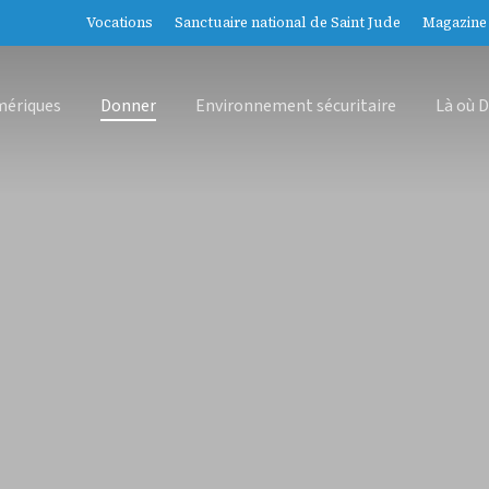
Vocations
Sanctuaire national de Saint Jude
Magazine 
mériques
Donner
Environnement sécuritaire
Là où D
r fermer