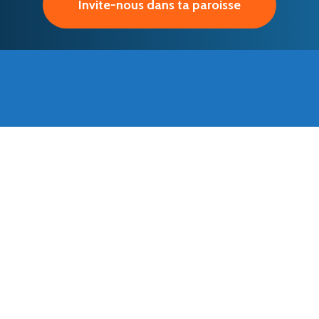
Invite-nous dans ta paroisse
onsacrons toute notre vie à
tres. Nous l’offrons à ceux