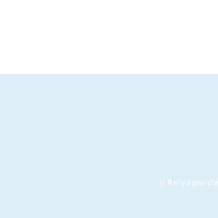
qui ont tout et à ceux qui n’ont
— Rév. Vicente Sanz Tobes, CMF
Il n’y a pas 