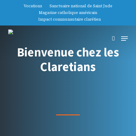
Passer
Vocations
Sanctuaire national de Saint Jude
au
Magazine catholique américain
contenu
Impact communautaire clarétien
principal
Menu
Recherch
Bienvenue chez les
Claretians