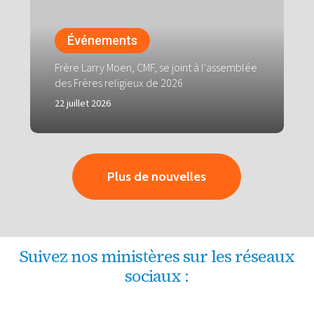
se
joint
à
Événements
l'assemblée
des
Frère Larry Moen, CMF, se joint à l'assemblée
Frères
des Frères religieux de 2026
religieux
22 juillet 2026
de
2026
Plus de nouvelles
Suivez nos ministères sur les réseaux
sociaux :