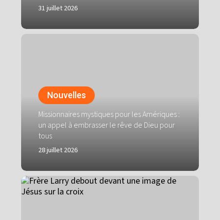
Unis-
31 juillet 2026
Canada
Missionnaires
mystiques
pour
les
Amériques
:
Nouvelles
un
appel
Missionnaires mystiques pour les Amériques :
à
un appel à embrasser le rêve de Dieu pour
embrasser
tous
le
28 juillet 2026
rêve
de
Dieu
Frère
pour
Larry
tous
Moen,
CMF,