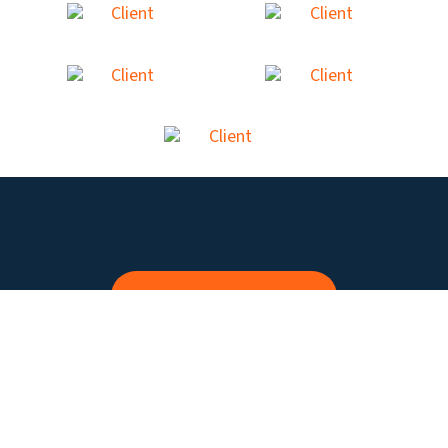
Découvrez notre blogue
Droit d’auteur © 2025 Missionnaires clarétiens — Province USA-
Canada
Politique de confidentialité
|
Conditions générales
|
Contactez-nous
|